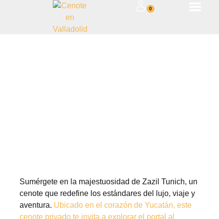
0
Cenote Zazil Tunich: A geological
journey into the depths of
Yucatan
June 16, 2024
Sumérgete en la majestuosidad de Zazil Tunich, un
cenote que redefine los estándares del lujo, viaje y
aventura.
Ubicado en el corazón de Yucatán, este
cenote privado te invita a explorar el portal al