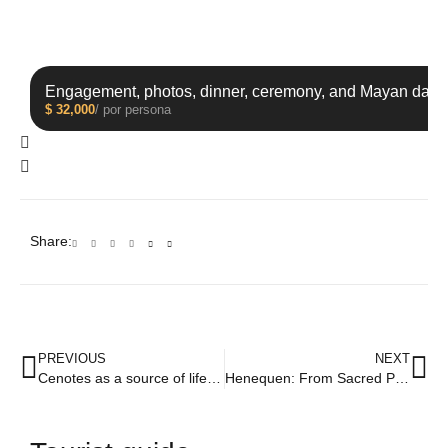
Engagement, photos, dinner, ceremony, and Mayan danc
$
32,000
/ por persona
Share:
PREVIOUS
NEXT
Cenotes as a source of life: The vital role of water in the Yucatan Peninsula
Henequen: From Sacred Plant to Economic Engine in Yucatan's History