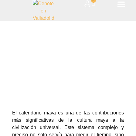
0
The Mayan Calendar: Measuring
Time and its Cultural Significance
in Zazil Tunich
May 12, 2024
El calendario maya es una de las contribuciones
más significativas de la cultura maya a la
civilización universal. Este sistema complejo y
preciso no solo servía para medir el tiempo, sino