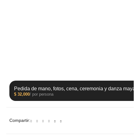
Pedida de mano, fotos, cena, ceremonia y danza maya.
$
32,000
/ por persona
Compartir: