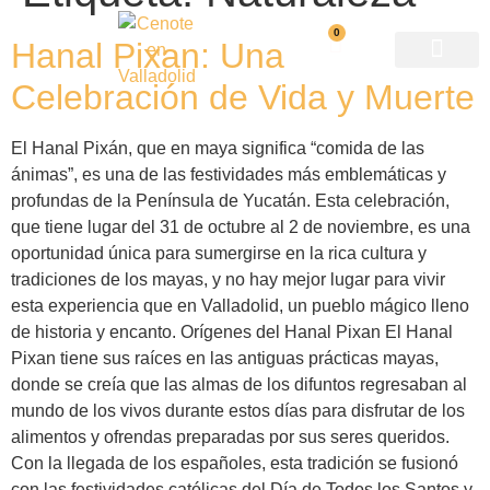
0
Hanal Pixan: Una
Celebración de Vida y Muerte
Mapa del recorrido
Premio nacional
El Hanal Pixán, que en maya significa “comida de las
ánimas”, es una de las festividades más emblemáticas y
profundas de la Península de Yucatán. Esta celebración,
que tiene lugar del 31 de octubre al 2 de noviembre, es una
oportunidad única para sumergirse en la rica cultura y
tradiciones de los mayas, y no hay mejor lugar para vivir
esta experiencia que en Valladolid, un pueblo mágico lleno
de historia y encanto. Orígenes del Hanal Pixan El Hanal
Pixan tiene sus raíces en las antiguas prácticas mayas,
donde se creía que las almas de los difuntos regresaban al
mundo de los vivos durante estos días para disfrutar de los
alimentos y ofrendas preparadas por sus seres queridos.
Con la llegada de los españoles, esta tradición se fusionó
con las festividades católicas del Día de Todos los Santos y