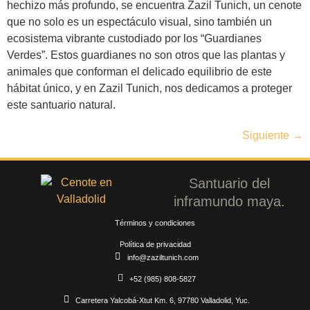
hechizo más profundo, se encuentra Zazil Tunich, un cenote
que no solo es un espectáculo visual, sino también un
ecosistema vibrante custodiado por los “Guardianes
Verdes”. Estos guardianes no son otros que las plantas y
animales que conforman el delicado equilibrio de este
hábitat único, y en Zazil Tunich, nos dedicamos a proteger
este santuario natural.
Siguiente
→
Santuario del
inframundo maya.
Términos y condiciones
Política de privacidad
info@zaziltunich.com
+52 (985) 808-5827
Carretera Yalcobá-Xtut Km. 6, 97780 Valladolid, Yuc.