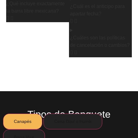
¿Qué incluye exactamente
¿Cuál es el anticipo para
la barra libre mexicana?
apartar fecha?
¿Cuáles son las políticas
de cancelación o cambios?
Tipos de Banquete
Canapés
Cena Dzul o Huinik
Barra libre