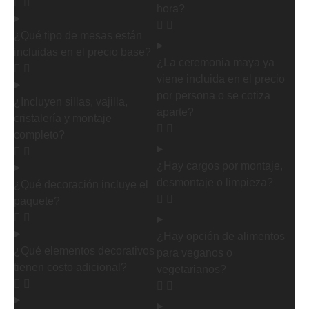
hora?
¿Qué tipo de mesas están
incluidas en el precio base?
¿La ceremonia maya ya
viene incluida en el precio
por persona o se cotiza
¿Incluyen sillas, vajilla,
aparte?
cristalería y montaje
completo?
¿Hay cargos por montaje,
desmontaje o limpieza?
¿Qué decoración incluye el
paquete?
¿Hay opción de alimentos
¿Qué elementos decorativos
para veganos o
tienen costo adicional?
vegetarianos?