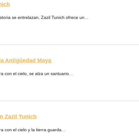
nich
toria se entrelazan, Zazil Tunich ofrece un...
 la Antigüedad Maya
 con el cielo, se alza un santuario...
n Zazil Tunich
con el cielo y la tierra guarda...