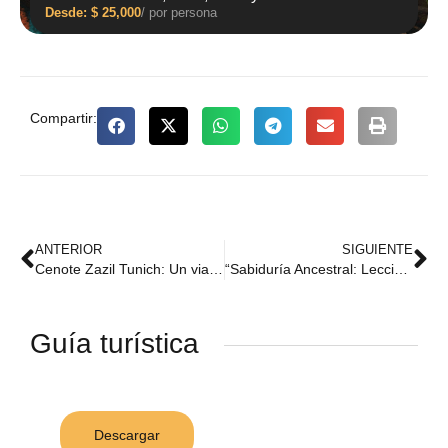
Desde:
$
25,000
/ por persona
Compartir:
ANTERIOR
SIGUIENTE
Cenote Zazil Tunich: Un viaje geológico a las profundidades de Yucatán
“Sabiduría Ancestral: Lecciones de Vida desde la Perspectiva Maya en Zazil Tunich”
Guía turística
Descargar