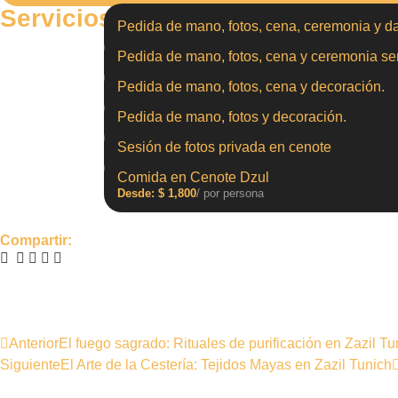
Servicios turísticos
Pedida de mano, fotos, cena, ceremonia y 
$
32,000
/ por persona
Pedida de mano, fotos, cena y ceremonia sen
Desde:
$
25,000
/ por persona
Pedida de mano, fotos, cena y decoración.
$
22,000
/ por persona
Pedida de mano, fotos y decoración.
$
19,000
/ por persona
Sesión de fotos privada en cenote
$
14,000
/ por persona
Comida en Cenote Dzul
Desde:
$
1,800
/ por persona
Compartir:
Anterior
El fuego sagrado: Rituales de purificación en Zazil Tu
Siguiente
El Arte de la Cestería: Tejidos Mayas en Zazil Tunich