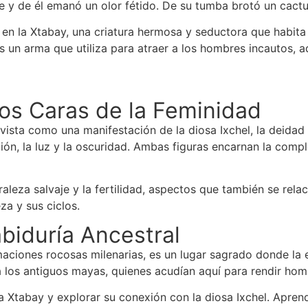
e y de él emanó un olor fétido. De su tumba brotó un cact
 en la Xtabay, una criatura hermosa y seductora que habita
s un arma que utiliza para atraer a los hombres incautos, a
Dos Caras de la Feminidad
ista como una manifestación de la diosa Ixchel, la deidad ma
ón, la luz y la oscuridad. Ambas figuras encarnan la comple
raleza salvaje y la fertilidad, aspectos que también se rel
za y sus ciclos.
abiduría Ancestral
maciones rocosas milenarias, es un lugar sagrado donde la e
 los antiguos mayas, quienes acudían aquí para rendir home
e la Xtabay y explorar su conexión con la diosa Ixchel. Apre