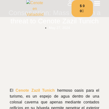
$
0
Conservation: Mass Tourism a
0
threat to Cenote Zazil Tunich
May 27, 2024
El
Cenote Zazil Tunich
hermoso oasis para el
turismo, es un espejo de agua dentro de una
colosal caverna que apenas mediante contados
orificios en su bóveda permite penetrar el exterior