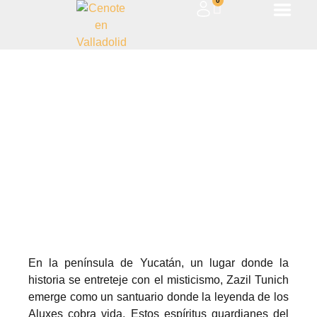
0
“La Leyenda de los Aluxes: Los
Espíritus Guardianes del Mundo
Maya”
June 4, 2024
En la península de Yucatán, un lugar donde la
historia se entreteje con el misticismo, Zazil Tunich
emerge como un santuario donde la leyenda de los
Aluxes cobra vida. Estos espíritus guardianes del