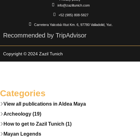
info@zaziltunich.com
+52 (985) 808-5827
Carretera Yalcobá-Xtut Km. 6, 97780 Valladolid, Yuc.
Recommended by TripAdvisor
Copyright © 2024 Zazil Tunich
Categories
View all publications in Aldea Maya
Archeology (19)
How to get to Zazil Tunich (1)
Mayan Legends