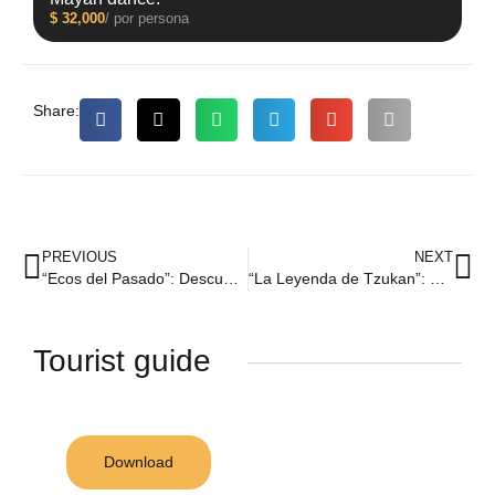
$
32,000
/ por persona
Share:
PREVIOUS
NEXT
“Ecos del Pasado”: Descubriendo la Herencia Maya en Zazil Tunich.
“La Leyenda de Tzukan”: La Serpiente Protectora de los Cenotes
Tourist guide
Download