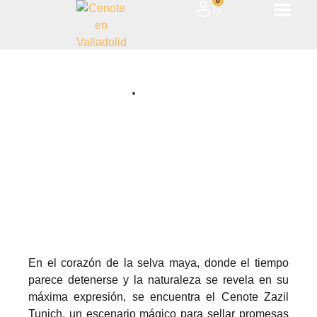
0
Oath of Eternity: Promises of
Love at the Sacred Cenote Zazil
Tunich
July 20, 2024
En el corazón de la selva maya, donde el tiempo
parece detenerse y la naturaleza se revela en su
máxima expresión, se encuentra el Cenote Zazil
Tunich, un escenario mágico para sellar promesas