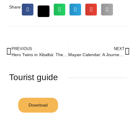
Share:
PREVIOUS
NEXT
Hero Twins in Xibalbá: The Legend of Hunahpú and Ixbalanqué Comes to Life at Cenote Zazil Tunich
Mayan Calendar: A Journey in Time Through Zazil Tunich
Tourist guide
Download