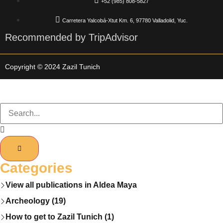
+52 (985) 808-5827
Carretera Yalcobá-Xtut Km. 6, 97780 Valladolid, Yuc.
Recommended by TripAdvisor
Copyright © 2024 Zazil Tunich
Categories
View all publications in Aldea Maya
Archeology (19)
How to get to Zazil Tunich (1)