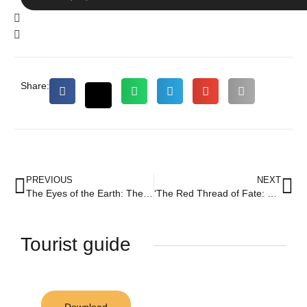
Share:
PREVIOUS
NEXT
The Eyes of the Earth: The Geology of Zazil Tunich, an Underground Treasure of the Yucatán
‘The Red Thread of Fate: Mayan beliefs about predestined connections.
Tourist guide
Download