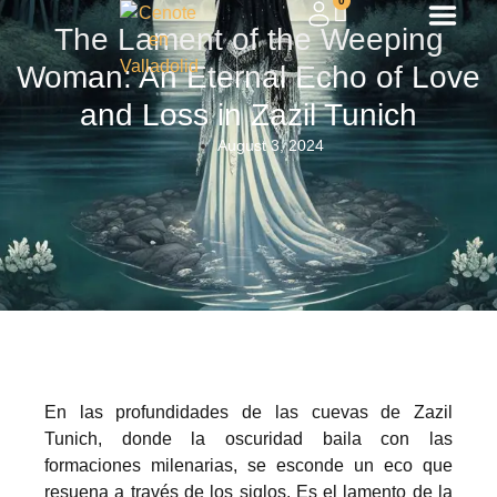
0
The Lament of the Weeping
Woman: An Eternal Echo of Love
and Loss in Zazil Tunich
August 3, 2024
En las profundidades de las cuevas de Zazil
Tunich, donde la oscuridad baila con las
formaciones milenarias, se esconde un eco que
resuena a través de los siglos. Es el lamento de la