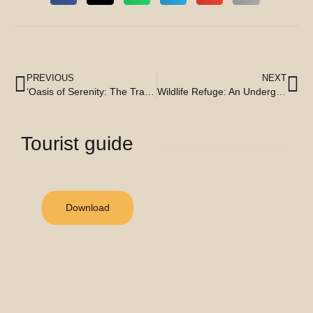
PREVIOUS
NEXT
‘Oasis of Serenity: The Tranquility of the Cenote as a Natural Refuge
Wildlife Refuge: An Underground Sanctuary at Cenote Zazil Tunich
Tourist guide
Download