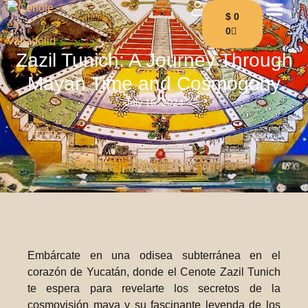
$
0
0
Zazil Tunich: A Journey Through
Mayan Time and Cosmogony
July 16, 2024
Embárcate en una odisea subterránea en el
corazón de Yucatán, donde el Cenote Zazil Tunich
te espera para revelarte los secretos de la
cosmovisión maya y su fascinante leyenda de los