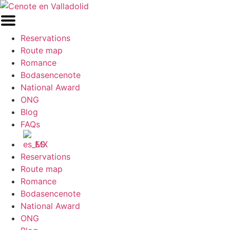
Ir
al
contenido
Reservations
Route map
Romance
Bodasencenote
National Award
ONG
Blog
FAQs
ES
Reservations
Route map
Romance
Bodasencenote
National Award
ONG