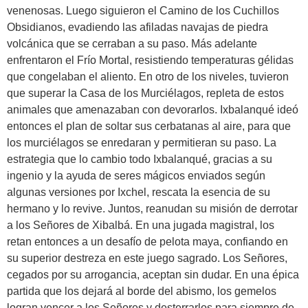
venenosas. Luego siguieron el Camino de los Cuchillos
Obsidianos, evadiendo las afiladas navajas de piedra
volcánica que se cerraban a su paso. Más adelante
enfrentaron el Frío Mortal, resistiendo temperaturas gélidas
que congelaban el aliento. En otro de los niveles, tuvieron
que superar la Casa de los Murciélagos, repleta de estos
animales que amenazaban con devorarlos. Ixbalanqué ideó
entonces el plan de soltar sus cerbatanas al aire, para que
los murciélagos se enredaran y permitieran su paso. La
estrategia que lo cambio todo Ixbalanqué, gracias a su
ingenio y la ayuda de seres mágicos enviados según
algunas versiones por Ixchel, rescata la esencia de su
hermano y lo revive. Juntos, reanudan su misión de derrotar
a los Señores de Xibalbá. En una jugada magistral, los
retan entonces a un desafío de pelota maya, confiando en
su superior destreza en este juego sagrado. Los Señores,
cegados por su arrogancia, aceptan sin dudar. En una épica
partida que los dejará al borde del abismo, los gemelos
logran vencer a los Señores y desterrarlos para siempre de