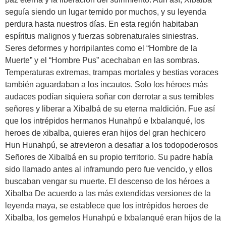
seguía siendo un lugar temido por muchos, y su leyenda
perdura hasta nuestros días. En esta región habitaban
espíritus malignos y fuerzas sobrenaturales siniestras.
Seres deformes y horripilantes como el “Hombre de la
Muerte” y el “Hombre Pus” acechaban en las sombras.
Temperaturas extremas, trampas mortales y bestias voraces
también aguardaban a los incautos. Solo los héroes más
audaces podían siquiera soñar con derrotar a sus temibles
señores y liberar a Xibalbá de su eterna maldición. Fue así
que los intrépidos hermanos Hunahpú e Ixbalanqué, los
heroes de xibalba, quieres eran hijos del gran hechicero
Hun Hunahpú, se atrevieron a desafiar a los todopoderosos
Señores de Xibalbá en su propio territorio. Su padre había
sido llamado antes al inframundo pero fue vencido, y ellos
buscaban vengar su muerte. El descenso de los héroes a
Xibalba De acuerdo a las más extendidas versiones de la
leyenda maya, se establece que los intrépidos heroes de
Xibalba, los gemelos Hunahpú e Ixbalanqué eran hijos de la