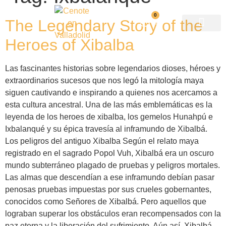
0
The Legendary Story of the
Heroes of Xibalba
Las fascinantes historias sobre legendarios dioses, héroes y
extraordinarios sucesos que nos legó la mitología maya
siguen cautivando e inspirando a quienes nos acercamos a
esta cultura ancestral. Una de las más emblemáticas es la
leyenda de los heroes de xibalba, los gemelos Hunahpú e
Ixbalanqué y su épica travesía al inframundo de Xibalbá.
Los peligros del antiguo Xibalba Según el relato maya
registrado en el sagrado Popol Vuh, Xibalbá era un oscuro
mundo subterráneo plagado de pruebas y peligros mortales.
Las almas que descendían a ese inframundo debían pasar
penosas pruebas impuestas por sus crueles gobernantes,
conocidos como Señores de Xibalbá. Pero aquellos que
lograban superar los obstáculos eran recompensados con la
paz eterna y la liberación del sufrimiento. Aún así, Xibalbá