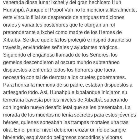
venerada diosa lunar Ixchel y del gran hechicero Hun
Hunahpú. Aunque el Popol Vuh no lo menciona literalmente,
este vínculo filial se desprende de antiguas tradiciones
orales y variantes posteriores que le otorgan un rol
preponderante a Ixchel como madre de los Heroes de
Xibalba. Se dice que ella los protegió e inspiró durante su
travesía, enviándoles señales y ayudantes mágicos.
Siguiendo el engañoso llamado de los Señores, los
gemelos descendieron al oscuro mundo subterráneo
dispuestos a enfrentar todos los horrores que fuera
necesario con tal de derrotar a los crueles gobernantes.
Para honrar la memoria de su padre, estaban dispuestos a
arriesgarlo todo. Así, Hunahpú e Ixbalanqué iniciaron su
temeraria travesía por los niveles de Xibalbá, superando
con ingenio nuevo desafío letal que se les presentaba. La
morada de los muertos no tenía secretos para estos jóvenes
héroes, quienes sorteaban las trampas mortales una tras
otra. En el primer nivel debieron cruzar un río de sangre
hirviendo, esquivando peligrosos cocodrilos y víboras