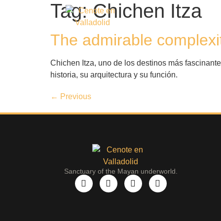
Tag:
Chichen Itza
Reservations
Rou
The admirable complexity
Chichen Itza, uno de los destinos más fascinante
historia, su arquitectura y su función.
←
Previous
Sanctuary of the Mayan underworld.