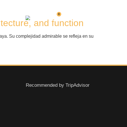
0
og
FAQs
ES
tecture, and function
maya. Su complejidad admirable se refleja en su
Recommended by TripAdvisor