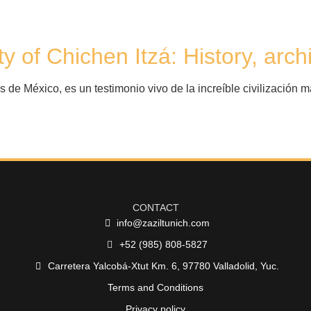
te map
Romance
Bodasencenote
National Award
ONG
Bl
 of Chichen Itzá: History, archi
s de México, es un testimonio vivo de la increíble civilización 
CONTACT
info@zaziltunich.com
+52 (985) 808-5827
Carretera Yalcobá-Xtut Km. 6, 97780 Valladolid, Yuc.
Terms and Conditions
Privacy policy