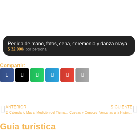
Pedida de mano, fotos, cena, ceremonia y danza maya.
$
32,000
/ por persona
Compartir:
ANTERIOR
SIGUIENTE
El Calendario Maya: Medición del Tiempo y su Importancia Cultural en Zazil Tunich
Cuevas y Cenotes: Ventanas a la Historia Geológica y Cultural de Yucatán
Guía turística