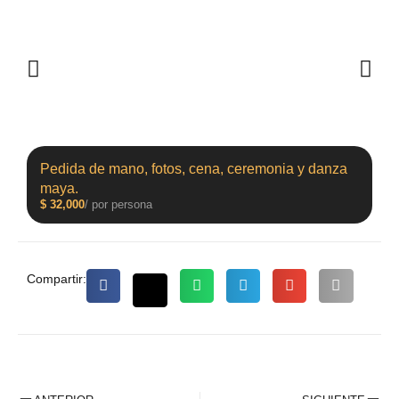
Pedida de mano, fotos, cena, ceremonia y danza
maya.
$
32,000
/ por persona
Compartir: