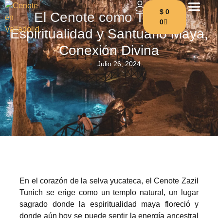
$
0
El Cenote como Templo:
0
Espiritualidad y Santuario Maya,
Conexión Divina
Julio 26, 2024
En el corazón de la selva yucateca, el Cenote Zazil
Tunich se erige como un templo natural, un lugar
sagrado donde la espiritualidad maya floreció y
donde aún hoy se puede sentir la energía ancestral