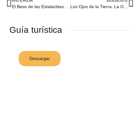
ANTERIOR
SIGUIENTE
El Beso de las Estalactitas: Historias de Amor en las Cuevas de Zazil Tunich
Los Ojos de la Tierra: La Geología de Zazil Tunich, un Tesoro Subterráneo de Yucatán
Guía turística
Descargar