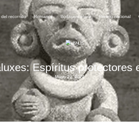
del recorrido
Romance
Bodasencenote
Premio nacional
EN
aluxes: Espíritus protectores 
Mayo 22, 2024