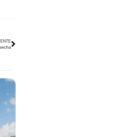
IENTE
osecha