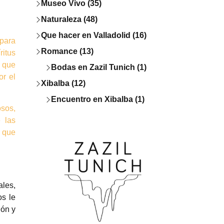
Museo Vivo (35)
Naturaleza (48)
Que hacer en Valladolid (16)
 para
Romance (13)
ritus
 que
Bodas en Zazil Tunich (1)
or el
Xibalba (12)
Encuentro en Xibalba (1)
osos,
e las
a que
ales,
os le
ión y