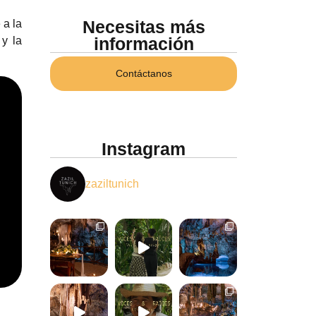
Necesitas más
 a la
información
 y la
Contáctanos
Instagram
zaziltunich