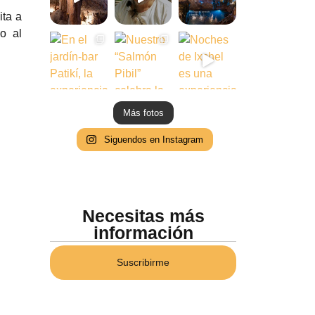
ita a
o al
Más fotos
Siguendos en Instagram
Necesitas más
información
Suscribirme