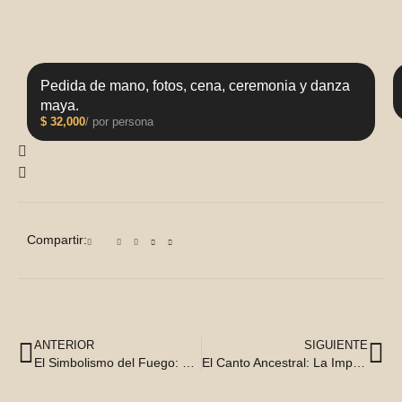
Pedida de mano, fotos, cena, ceremonia y danza
maya.
$
32,000
/ por persona
Compartir:
ANTERIOR
SIGUIENTE
El Simbolismo del Fuego: Rituales y Creencias en la Cultura Maya
El Canto Ancestral: La Importancia de la Música en la Vida Maya