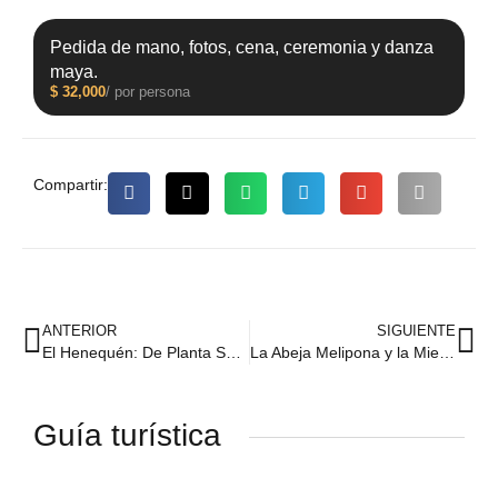
Pedida de mano, fotos, cena, ceremonia y danza
maya.
$
32,000
/ por persona
Compartir:
ANTERIOR
SIGUIENTE
El Henequén: De Planta Sagrada a Motor Económico en la Historia de Yucatán
La Abeja Melipona y la Miel Sagrada: Tradiciones Apícolas en Zazil Tunich
Guía turística