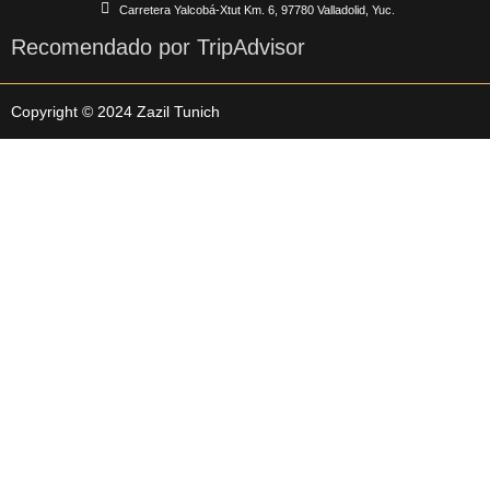
Carretera Yalcobá-Xtut Km. 6, 97780 Valladolid, Yuc.
Recomendado por TripAdvisor
Copyright © 2024 Zazil Tunich