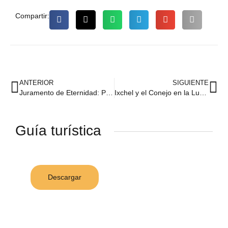
Compartir:
ANTERIOR
SIGUIENTE
Juramento de Eternidad: Promesas de Amor en el Sagrado Cenote Zazil Tunich
Ixchel y el Conejo en la Luna: Un Relato de Amor, Traición y Sacrificio en el Cenote Zazil Tunich
Guía turística
Descargar