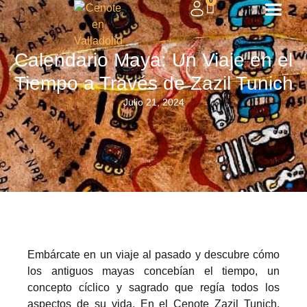
0
Calendario Maya: Un Viaje en el
Tiempo a Través de Zazil Tunich
Julio 21, 2024
Embárcate en un viaje al pasado y descubre cómo
los antiguos mayas concebían el tiempo, un
concepto cíclico y sagrado que regía todos los
aspectos de su vida. En el Cenote Zazil Tunich,