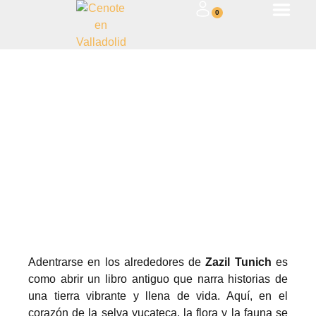
0
El corazón de la selva: Flora y
fauna en los alrededores de Zazil
Tunich
Mayo 22, 2024
Adentrarse en los alrededores de
Zazil Tunich
es
como abrir un libro antiguo que narra historias de
una tierra vibrante y llena de vida. Aquí, en el
corazón de la selva yucateca, la flora y la fauna se