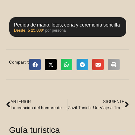
Pedida de mano, fotos, cena y ceremonia sencilla
Desde:
$
25,000
/ por persona
Compartir:
ANTERIOR
SIGUIENTE
La creacion del hombre de maiz: un relato maya de la existencia humana
Zazil Tunich: Un Viaje a Través del Tiempo y la Cosmogonía Maya
Guía turística