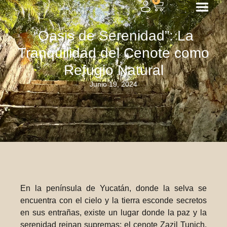
0
“Oasis de Serenidad”: La
Tranquilidad del Cenote como
Refugio Natural
Junio 19, 2024
En la península de Yucatán, donde la selva se
encuentra con el cielo y la tierra esconde secretos
en sus entrañas, existe un lugar donde la paz y la
serenidad reinan supremas: el cenote Zazil Tunich.