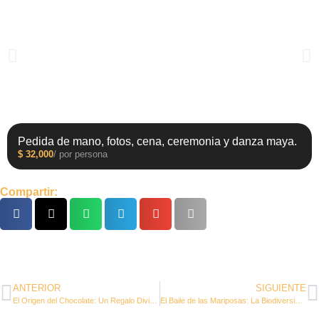
Pedida de mano, fotos, cena, ceremonia y danza maya.
$
32,000
/ por persona
Compartir:
ANTERIOR
SIGUIENTE
El Origen del Chocolate: Un Regalo Divino para los Mayas
El Baile de las Mariposas: La Biodiversidad Alrededor del Cenote