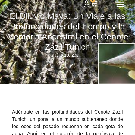
0
El Diluvio Maya: Un Viaje a las
Profundidades del Tiempo y la
Memoria Ancestral en el Cenote
Zazil Tunich
Julio 18, 2024
Adéntrate en las profundidades del Cenote Zazil
Tunich, un portal a un mundo subterráneo donde
los ecos del pasado resuenan en cada gota de
agua. Aquí, en el corazón de la península de