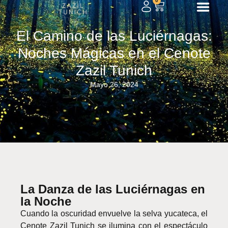
0
El Camino de las Luciérnagas:
Noches Mágicas en el Cenote
Zazil Tunich
Mayo 26, 2024
La Danza de las Luciérnagas en
la Noche
Cuando la oscuridad envuelve la selva yucateca, el
Cenote Zazil Tunich se ilumina con el espectáculo