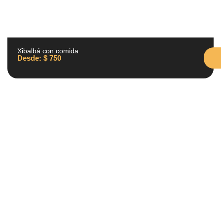
Xibalbá con comida
Desde:
$
750