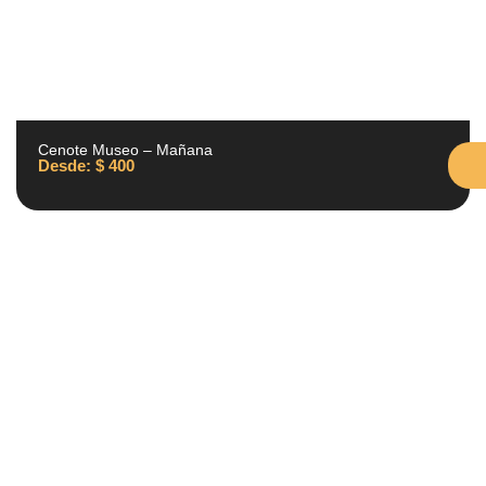
Cenote Museo – Mañana
Desde:
$
400