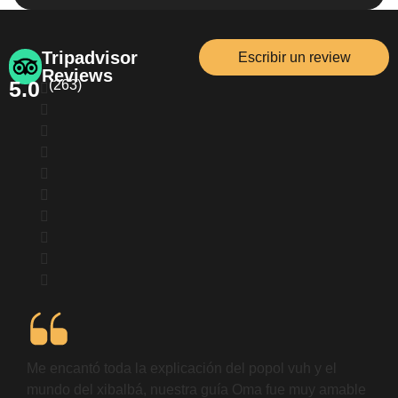
Tripadvisor
Escribir un review
Reviews
5.0
(263)
Me encantó toda la explicación del popol vuh y el
mundo del xibalbá, nuestra guía Oma fue muy amable