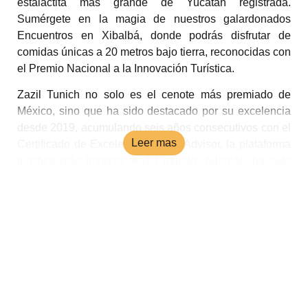
estalactita más grande de Yucatán registrada.
Sumérgete en la magia de nuestros galardonados
Encuentros en Xibalbá, donde podrás disfrutar de
comidas únicas a 20 metros bajo tierra, reconocidas con
el Premio Nacional a la Innovación Turística.
Zazil Tunich no solo es el cenote más premiado de
México, sino que ha sido destacado por su excelencia
desde 2019, acumulando seis años consecutivos con el
Leer mas
Certificado de Excelencia de TripAdvisor, la plataforma
turística más importante del mundo. Además, ha sido
reconocido entre lo mejor de Yucatán a nivel estatal y
nacional.
Si estás en Yucatán, no puedes perder la oportunidad
de vivir la experiencia Zazil Tunich. Descubre por qué
es el más premiado de México y déjate sorprender por
su magia incomparable.