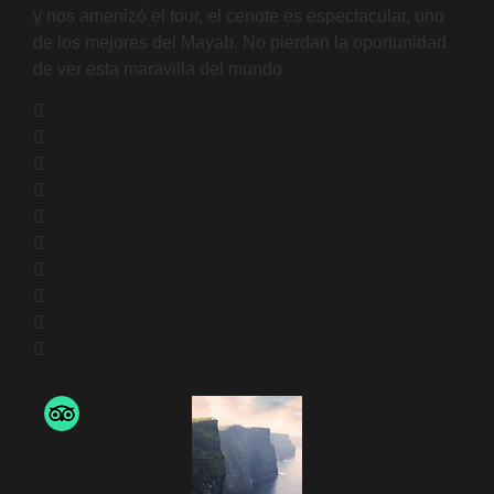
y nos amenizó el tour, el cenote es espectacular, uno
de los mejores del Mayab. No pierdan la oportunidad
de ver esta maravilla del mundo