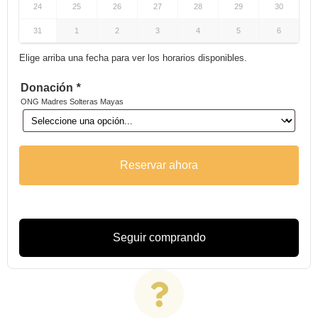
24
25
26
27
28
29
30
31
1
2
3
4
5
6
Elige arriba una fecha para ver los horarios disponibles.
Donación
*
ONG Madres Solteras Mayas
Reservar ahora
Seguir comprando