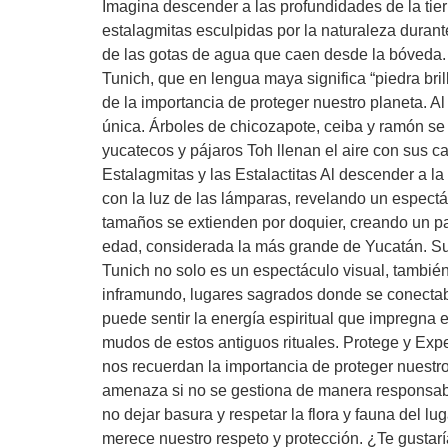
Imagina descender a las profundidades de la tie
estalagmitas esculpidas por la naturaleza durant
de las gotas de agua que caen desde la bóveda. 
Tunich, que en lengua maya significa “piedra bri
de la importancia de proteger nuestro planeta. A
única. Árboles de chicozapote, ceiba y ramón se
yucatecos y pájaros Toh llenan el aire con sus c
Estalagmitas y las Estalactitas Al descender a 
con la luz de las lámparas, revelando un espectá
tamaños se extienden por doquier, creando un pai
edad, considerada la más grande de Yucatán. Su 
Tunich no solo es un espectáculo visual, también
inframundo, lugares sagrados donde se conectaba
puede sentir la energía espiritual que impregna e
mudos de estos antiguos rituales. Protege y Exper
nos recuerdan la importancia de proteger nuestro
amenaza si no se gestiona de manera responsable.
no dejar basura y respetar la flora y fauna del l
merece nuestro respeto y protección. ¿Te gustaría