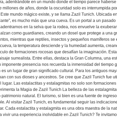
rra, adentrándote en un mundo donde el tiempo parece haberse 
e millones de años, donde la oscuridad solo es interrumpida por 
Este mundo mágico existe, y se llama Zazil Tunich. Ubicada en 
llante”, es mucho más que una cueva. Es un portal a un pasado a
l adentrarnos en la selva que la rodea, nos envuelve la exubera
 alzan como guardianes, creando un dosel que protege a una g
antos, mientras que reptiles, insectos y pequeños mamíferos se
la cueva, la temperatura desciende y la humedad aumenta, crea
culo de formaciones rocosas que desafían la imaginación. Estal
saje surrealista. Entre ellas, destaca la Gran Columna, una es
imponente presencia nos recuerda la inmensidad del tiempo geo
 es un lugar de gran significado cultural. Para los antiguos ma
n con sus dioses y ancestros. Se cree que Zazil Tunich fue uti
l lugar. Las estalactitas y estalagmitas no solo son formacione
imenta la Magia de Zazil Tunich La belleza de las estalagmitas, 
 patrimonio natural. El turismo, si bien es una fuente de ingres
 Al visitar Zazil Tunich, es fundamental seguir las indicacione
ugar. Cada estalactita y estalagmita es una obra maestra de la n
 vivir una experiencia inolvidable en Zazil Tunich? Te invitamos