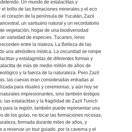
detenido. Un mundo de estalactitas y
el brillo de las formaciones minerales y el eco
el corazón de la península de Yucatán, Zazil
ncestral, un santuario natural y un recordatorio
nte vegetación, hogar de una biodiversidad
ran variedad de especies. Tucanes, loros
 esconden entre la maleza. La Belleza de las
ndo una atmósfera mística. La oscuridad se rompe
actitas y estalagmitas de diferentes formas y
talactita de más de medio millón de años de
lógico y la fuerza de la naturaleza. Pero Zazil
yas, las cuevas eran consideradas entradas al
lizada para rituales y ceremonias, y aún hoy se
s naturales impresionantes, sino también testigos
las estalactitas y la fragilidad de Zazil Tunich
os para la región, también puede representar una
s de los guías, no tocar las formaciones rocosas,
aturaleza, formada durante miles de años, y
 a reservar un tour guiado, por la caverna y el